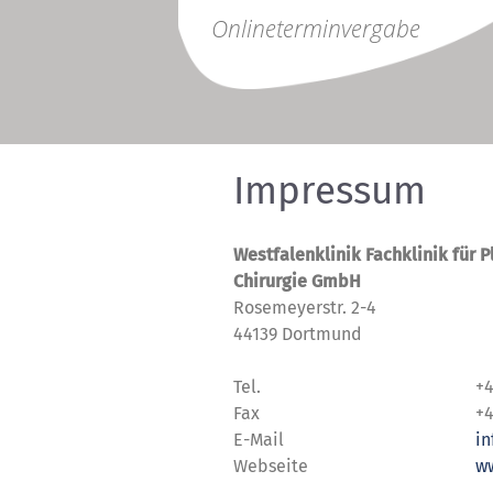
Online
terminvergabe
Impressum
Westfalenklinik Fachklinik für 
Chirurgie GmbH
Rosemeyerstr. 2-4
44139 Dortmund
Tel.
+4
Fax
+4
E-Mail
in
Webseite
ww