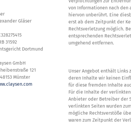
Verpflichtungen zur Entfernu
von Informationen nach den 
ser
hiervon unberührt. Eine dies
exander Gläser
erst ab dem Zeitpunkt der Ke
Rechtsverletzung möglich. B
E328275415
entsprechenden Rechtsverlet
RB 31592
umgehend entfernen.
mtsgericht Dortmund
Haftung für Links
laysen GmbH
heibenstraße 121
Unser Angebot enthält Links z
48153 Münster
deren Inhalte wir keinen Ein
ww.claysen.com
für diese fremden Inhalte a
Für die Inhalte der verlinkten
Anbieter oder Betreiber der S
verlinkten Seiten wurden zum
mögliche Rechtsverstöße über
waren zum Zeitpunkt der Verl